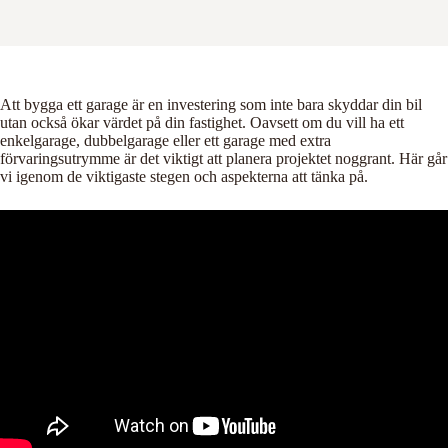
Att bygga ett garage är en investering som inte bara skyddar din bil
utan också ökar värdet på din fastighet. Oavsett om du vill ha ett
enkelgarage, dubbelgarage eller ett garage med extra
förvaringsutrymme är det viktigt att planera projektet noggrant. Här går
vi igenom de viktigaste stegen och aspekterna att tänka på.