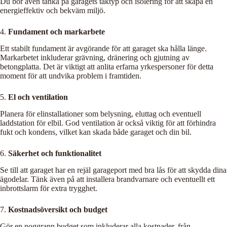
Du bör även tänka på garagets taktyp och isolering för att skapa en
energieffektiv och bekväm miljö.
4.
Fundament och markarbete
Ett stabilt fundament är avgörande för att garaget ska hålla länge.
Markarbetet inkluderar grävning, dränering och gjutning av
betongplatta. Det är viktigt att anlita erfarna yrkespersoner för detta
moment för att undvika problem i framtiden.
5.
El och ventilation
Planera för elinstallationer som belysning, eluttag och eventuell
laddstation för elbil. God ventilation är också viktig för att förhindra
fukt och kondens, vilket kan skada både garaget och din bil.
6.
Säkerhet och funktionalitet
Se till att garaget har en rejäl garageport med bra lås för att skydda dina
ägodelar. Tänk även på att installera brandvarnare och eventuellt ett
inbrottslarm för extra trygghet.
7.
Kostnadsöversikt och budget
Gör en noggrann budget som inkluderar alla kostnader, från