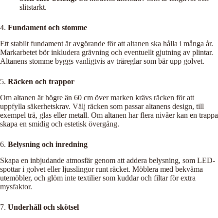
slitstarkt.
4.
Fundament och stomme
Ett stabilt fundament är avgörande för att altanen ska hålla i många år.
Markarbetet bör inkludera grävning och eventuellt gjutning av plintar.
Altanens stomme byggs vanligtvis av träreglar som bär upp golvet.
5.
Räcken och trappor
Om altanen är högre än 60 cm över marken krävs räcken för att
uppfylla säkerhetskrav. Välj räcken som passar altanens design, till
exempel trä, glas eller metall. Om altanen har flera nivåer kan en trappa
skapa en smidig och estetisk övergång.
6.
Belysning och inredning
Skapa en inbjudande atmosfär genom att addera belysning, som LED-
spottar i golvet eller ljusslingor runt räcket. Möblera med bekväma
utemöbler, och glöm inte textilier som kuddar och filtar för extra
mysfaktor.
7.
Underhåll och skötsel