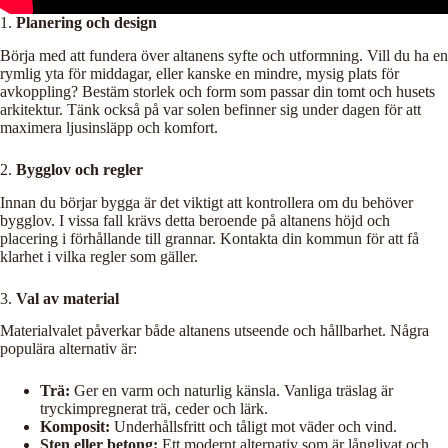
1.
Planering och design
Börja med att fundera över altanens syfte och utformning. Vill du ha en
rymlig yta för middagar, eller kanske en mindre, mysig plats för
avkoppling? Bestäm storlek och form som passar din tomt och husets
arkitektur. Tänk också på var solen befinner sig under dagen för att
maximera ljusinsläpp och komfort.
2.
Bygglov och regler
Innan du börjar bygga är det viktigt att kontrollera om du behöver
bygglov. I vissa fall krävs detta beroende på altanens höjd och
placering i förhållande till grannar. Kontakta din kommun för att få
klarhet i vilka regler som gäller.
3.
Val av material
Materialvalet påverkar både altanens utseende och hållbarhet. Några
populära alternativ är:
Trä:
Ger en varm och naturlig känsla. Vanliga träslag är
tryckimpregnerat trä, ceder och lärk.
Komposit:
Underhållsfritt och tåligt mot väder och vind.
Sten eller betong:
Ett modernt alternativ som är långlivat och